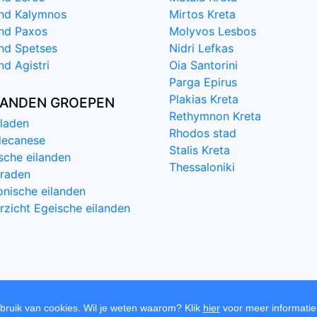
and Kalymnos
Mirtos Kreta
and Paxos
Molyvos Lesbos
and Spetses
Nidri Lefkas
nd Agistri
Oia Santorini
Parga Epirus
Plakias Kreta
LANDEN GROEPEN
Rethymnon Kreta
laden
Rhodos stad
ecanese
Stalis Kreta
ische eilanden
Thessaloniki
raden
onische eilanden
rzicht Egeische eilanden
ruik van cookies. Wil je weten waarom? Klik
hier
voor meer informa