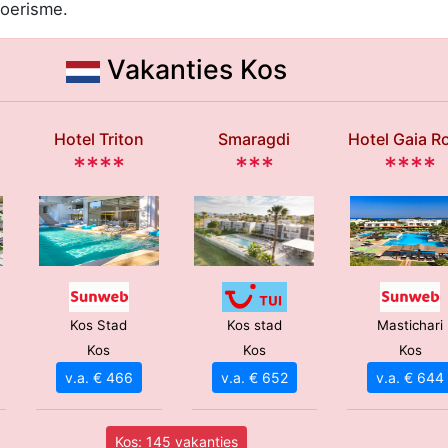
toerisme.
Vakanties Kos
Hotel Triton
Smaragdi
Hotel Gaia R
****
***
****
Kos Stad
Kos stad
Mastichari
Kos
Kos
Kos
v.a. € 466
v.a. € 652
v.a. € 644
Kos: 145 vakanties