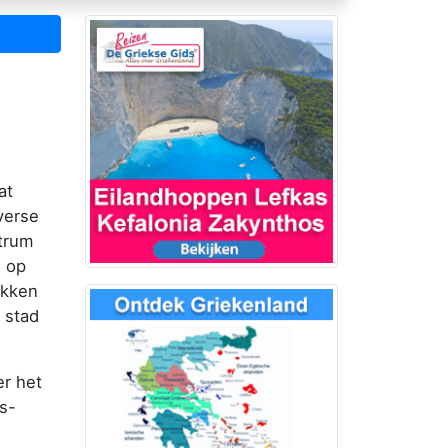
at
verse
trum
n op
ekken
 stad
er het
s-