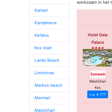
werkzaam in het 
Kamari
Kardamena
Hotel Gaia
Kefalos
Palace
****
Kos stad
Lambi Beach
Limnionas
Mastichari
Markos beach
Kos
v.a. € 777
Marmari
Mastichari