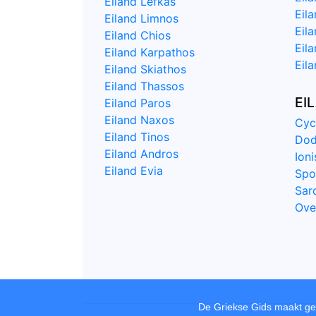
Eiland Lefkas
Eil
Eiland Limnos
Eil
Eiland Chios
Eil
Eiland Karpathos
Eila
Eiland Skiathos
Eiland Thassos
EI
Eiland Paros
Eiland Naxos
Cyc
Eiland Tinos
Dod
Eiland Andros
Ion
Eiland Evia
Spo
Sar
Ove
De Griekse Gids maakt geb