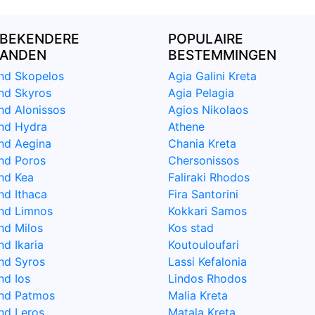
BEKENDERE
POPULAIRE
LANDEN
BESTEMMINGEN
and Skopelos
Agia Galini Kreta
and Skyros
Agia Pelagia
and Alonissos
Agios Nikolaos
and Hydra
Athene
and Aegina
Chania Kreta
and Poros
Chersonissos
and Kea
Faliraki Rhodos
nd Ithaca
Fira Santorini
and Limnos
Kokkari Samos
nd Milos
Kos stad
nd Ikaria
Koutouloufari
and Syros
Lassi Kefalonia
nd Ios
Lindos Rhodos
and Patmos
Malia Kreta
and Leros
Matala Kreta