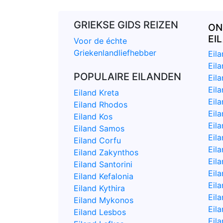
GRIEKSE GIDS REIZEN
ON
EI
Voor de échte
Griekenlandliefhebber
Eil
Eil
POPULAIRE EILANDEN
Eil
Eil
Eiland Kreta
Eil
Eiland Rhodos
Eil
Eiland Kos
Eil
Eiland Samos
Eila
Eiland Corfu
Eil
Eiland Zakynthos
Eila
Eiland Santorini
Eila
Eiland Kefalonia
Eil
Eiland Kythira
Eila
Eiland Mykonos
Eil
Eiland Lesbos
Eil