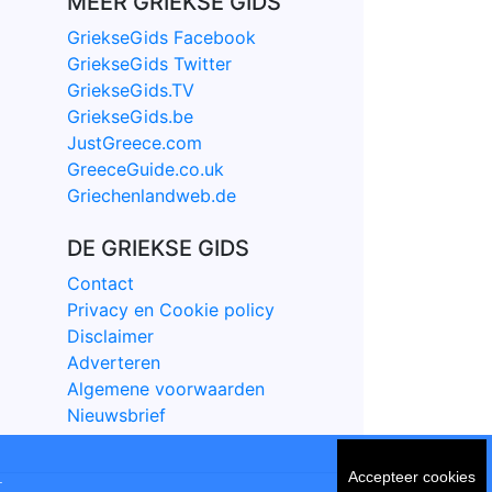
MEER GRIEKSE GIDS
GriekseGids Facebook
GriekseGids Twitter
GriekseGids.TV
GriekseGids.be
JustGreece.com
GreeceGuide.co.uk
Griechenlandweb.de
DE GRIEKSE GIDS
Contact
Privacy en Cookie policy
Disclaimer
Adverteren
Algemene voorwaarden
Nieuwsbrief
Accepteer cookies
tie.