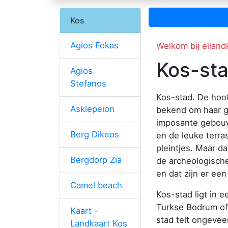
Kos
Agios Fokas
Welkom bij eiland
Kos-st
Agios
Stefanos
Kos-stad. De hoof
Asklepeion
bekend om haar ge
imposante gebouwe
Berg Dikeos
en de leuke terra
pleintjes. Maar da
Bergdorp Zia
de archeologische
en dat zijn er een
Camel beach
Kos-stad ligt in 
Turkse Bodrum of
Kaart -
stad telt ongevee
Landkaart Kos