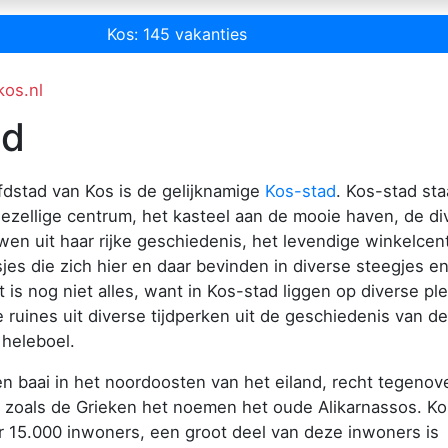
Kos: 145 vakanties
kos.nl
ad
dstad van Kos is de gelijknamige
Kos-stad
. Kos-stad sta
zellige centrum, het kasteel aan de mooie haven, de di
n uit haar rijke geschiedenis, het levendige winkelcen
sjes die zich hier en daar bevinden in diverse steegjes e
t is nog niet alles, want in Kos-stad liggen op diverse pl
 ruines uit diverse tijdperken uit de geschiedenis van de
 heleboel.
een baai in het noordoosten van het eiland, recht tegenov
 zoals de Grieken het noemen het oude Alikarnassos. Ko
r 15.000 inwoners, een groot deel van deze inwoners is