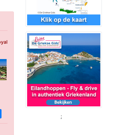
oyal
;